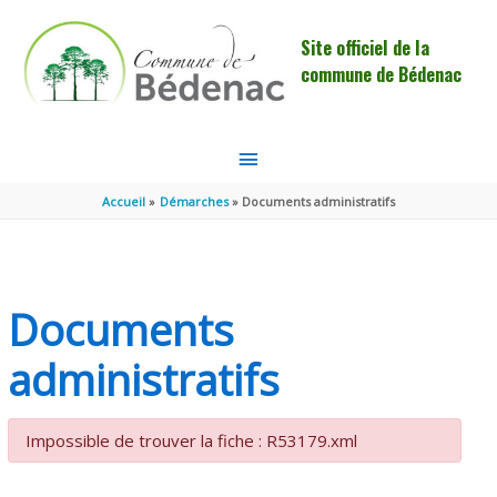
Aller au contenu
Aller au pied de page
Site officiel de la
commune de Bédenac
MENU
PRINCIPAL
Accueil
Démarches
Documents administratifs
Documents
administratifs
Impossible de trouver la fiche : R53179.xml