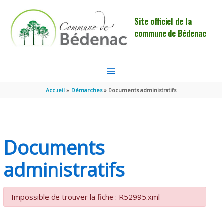
Aller au contenu
Aller au pied de page
Site officiel de la
commune de Bédenac
MENU
PRINCIPAL
Accueil
Démarches
Documents administratifs
Documents
administratifs
Impossible de trouver la fiche : R52995.xml