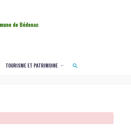
ommune de Bédenac
Rechercher
TOURISME ET PATRIMOINE