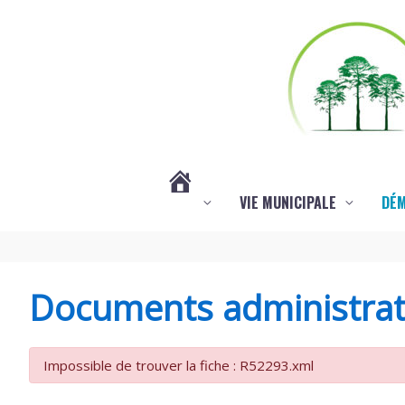
Aller au contenu
Aller au pied de page
VIE MUNICIPALE
DÉ
#3578
(PAS
Documents administrat
DE
Impossible de trouver la fiche : R52293.xml
TITRE)