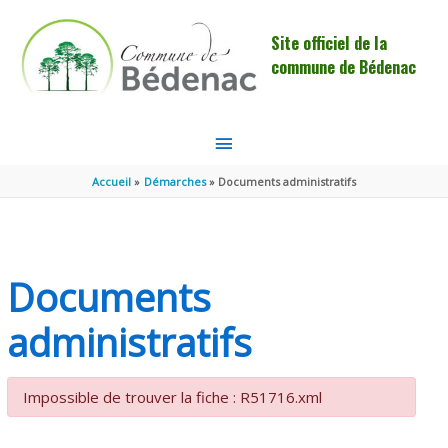
Aller au contenu
Aller au pied de page
Site officiel de la
commune de Bédenac
MENU
PRINCIPAL
Accueil
Démarches
Documents administratifs
Documents
administratifs
Impossible de trouver la fiche : R51716.xml