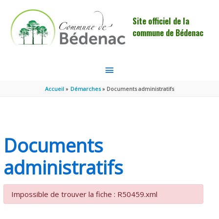
Aller au contenu
Aller au pied de page
Site officiel de la
commune de Bédenac
MENU
PRINCIPAL
Accueil
Démarches
Documents administratifs
Documents
administratifs
Impossible de trouver la fiche : R50459.xml