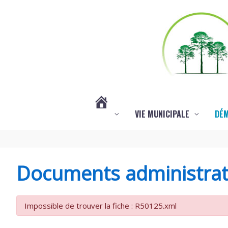
Aller au contenu
Aller au pied de page
VIE MUNICIPALE
DÉ
#3578
(PAS
Documents administrat
DE
Impossible de trouver la fiche : R50125.xml
TITRE)