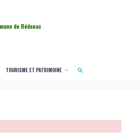
ommune de Bédenac
Rechercher
TOURISME ET PATRIMOINE