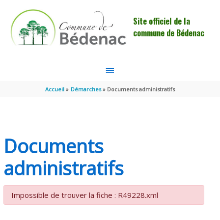
Aller au contenu
Aller au pied de page
Site officiel de la
commune de Bédenac
MENU
PRINCIPAL
Accueil
Démarches
Documents administratifs
Documents
administratifs
Impossible de trouver la fiche : R49228.xml