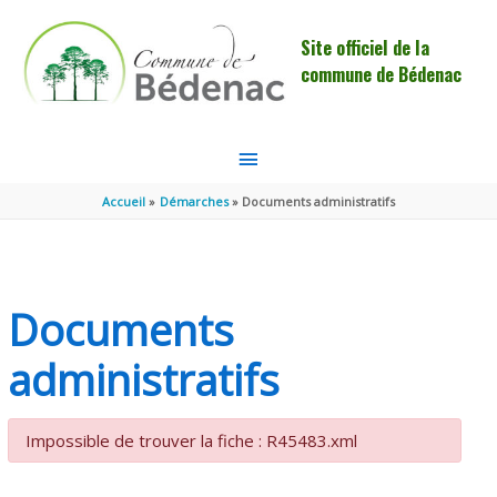
Aller au contenu
Aller au pied de page
Site officiel de la
commune de Bédenac
MENU
PRINCIPAL
Accueil
Démarches
Documents administratifs
Documents
administratifs
Impossible de trouver la fiche : R45483.xml