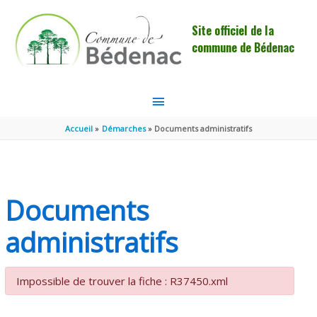
Aller au contenu
Aller au pied de page
Site officiel de la
commune de Bédenac
MENU
PRINCIPAL
Accueil
Démarches
Documents administratifs
Documents
administratifs
Impossible de trouver la fiche : R37450.xml