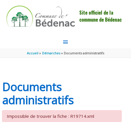
Aller au contenu
Aller au pied de page
Site officiel de la
commune de Bédenac
MENU
PRINCIPAL
Accueil
Démarches
Documents administratifs
Documents
administratifs
Impossible de trouver la fiche : R19714.xml