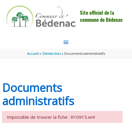
Aller au contenu
Aller au pied de page
Site officiel de la
commune de Bédenac
MENU
PRINCIPAL
Accueil
Démarches
Documents administratifs
Documents
administratifs
Impossible de trouver la fiche : R10915.xml