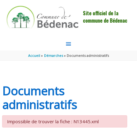
Aller au contenu
Aller au pied de page
Site officiel de la
commune de Bédenac
MENU
PRINCIPAL
Accueil
Démarches
Documents administratifs
Documents
administratifs
Impossible de trouver la fiche : N13445.xml