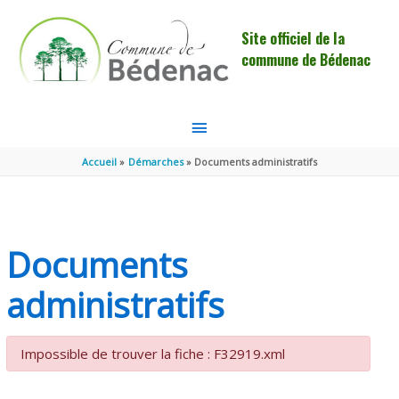
Aller au contenu
Aller au pied de page
Site officiel de la
commune de Bédenac
MENU
PRINCIPAL
Accueil
Démarches
Documents administratifs
Documents
administratifs
Impossible de trouver la fiche : F32919.xml