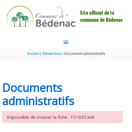
Aller au contenu
Aller au pied de page
Site officiel de la
commune de Bédenac
MENU
PRINCIPAL
Accueil
Démarches
Documents administratifs
Documents
administratifs
Impossible de trouver la fiche : F31635.xml