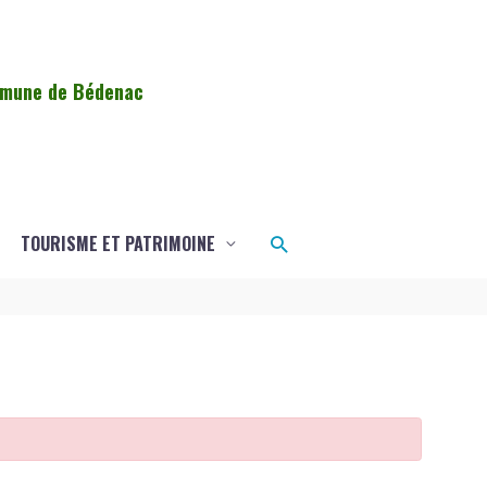
ommune de Bédenac
Rechercher
TOURISME ET PATRIMOINE