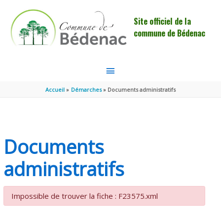
Aller au contenu
Aller au pied de page
Site officiel de la
commune de Bédenac
MENU
PRINCIPAL
Accueil
Démarches
Documents administratifs
Documents
administratifs
Impossible de trouver la fiche : F23575.xml