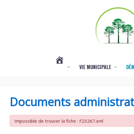
Aller au contenu
Aller au pied de page
VIE MUNICIPALE
DÉ
#3578
(PAS
Documents administrat
DE
Impossible de trouver la fiche : F23267.xml
TITRE)