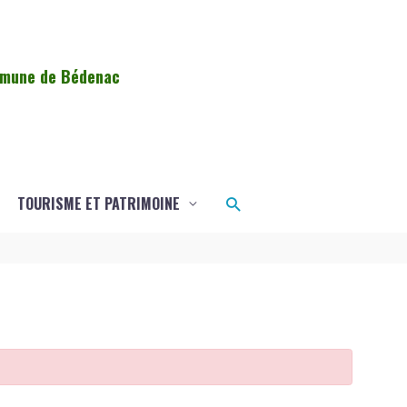
ommune de Bédenac
Rechercher
TOURISME ET PATRIMOINE