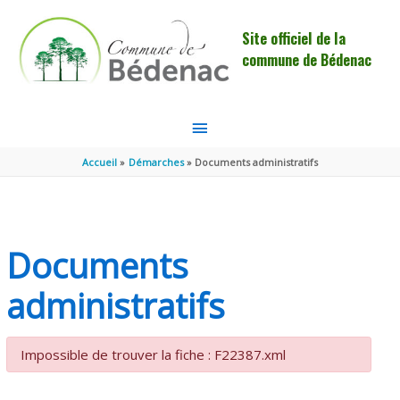
Aller au contenu
Aller au pied de page
Site officiel de la
commune de Bédenac
MENU
PRINCIPAL
Accueil
Démarches
Documents administratifs
Documents
administratifs
Impossible de trouver la fiche : F22387.xml