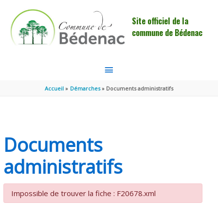
Aller au contenu
Aller au pied de page
Site officiel de la
commune de Bédenac
MENU
PRINCIPAL
Accueil
Démarches
Documents administratifs
Documents
administratifs
Impossible de trouver la fiche : F20678.xml