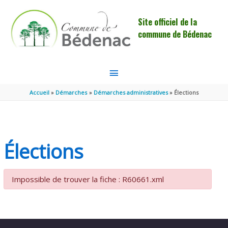
Aller au contenu
Aller au pied de page
Site officiel de la
commune de Bédenac
MENU
PRINCIPAL
Accueil
Démarches
Démarches administratives
Élections
Élections
Impossible de trouver la fiche : R60661.xml