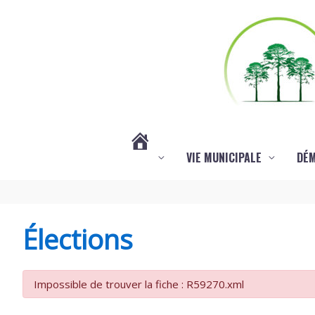
Aller au contenu
Aller au pied de page
VIE MUNICIPALE
DÉ
#3578
(PAS
Élections
DE
Impossible de trouver la fiche : R59270.xml
TITRE)