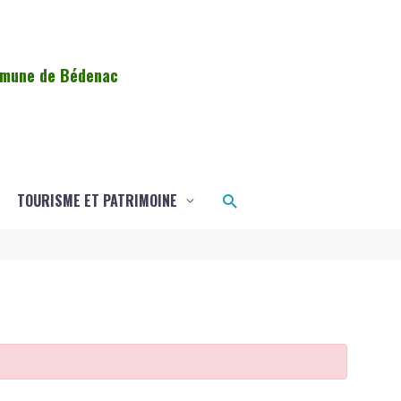
ommune de Bédenac
Rechercher
TOURISME ET PATRIMOINE