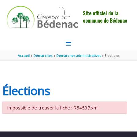
Aller au contenu
Aller au pied de page
Site officiel de la
commune de Bédenac
MENU
PRINCIPAL
Accueil
Démarches
Démarches administratives
Élections
Élections
Impossible de trouver la fiche : R54537.xml