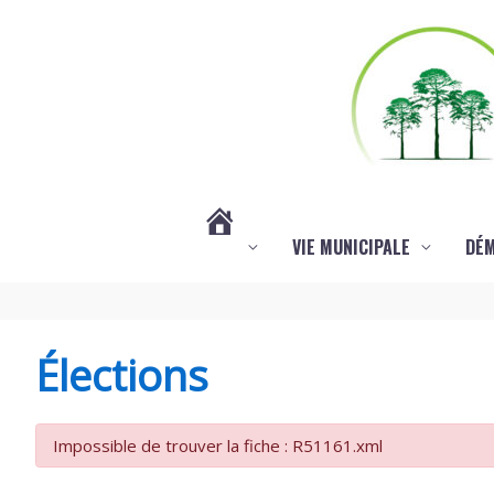
Aller au contenu
Aller au pied de page
VIE MUNICIPALE
DÉ
#3578
(PAS
Élections
DE
Impossible de trouver la fiche : R51161.xml
TITRE)