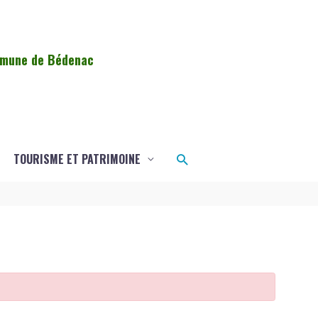
ommune de Bédenac
Rechercher
TOURISME ET PATRIMOINE