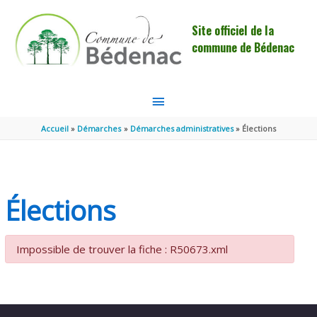
Aller au contenu
Aller au pied de page
Site officiel de la
commune de Bédenac
MENU
PRINCIPAL
Accueil
Démarches
Démarches administratives
Élections
Élections
Impossible de trouver la fiche : R50673.xml