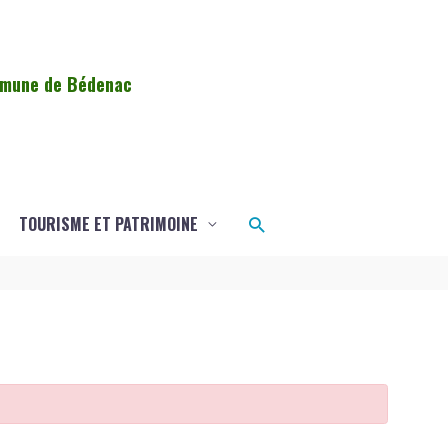
ommune de Bédenac
Rechercher
TOURISME ET PATRIMOINE