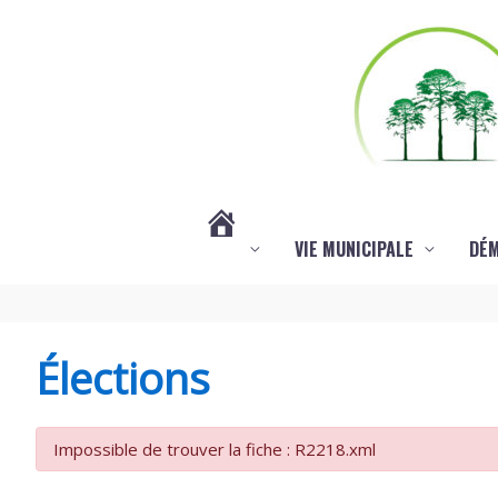
Aller au contenu
Aller au pied de page
VIE MUNICIPALE
DÉ
#3578
(PAS
Élections
DE
Impossible de trouver la fiche : R2218.xml
TITRE)