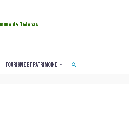
ommune de Bédenac
Rechercher
TOURISME ET PATRIMOINE