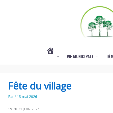
Aller au contenu
Aller au pied de page
VIE MUNICIPALE
DÉ
#3578
(PAS
Fête du village
DE
Par
/
13 mai 2026
19 20 21 JUIN 2026
TITRE)