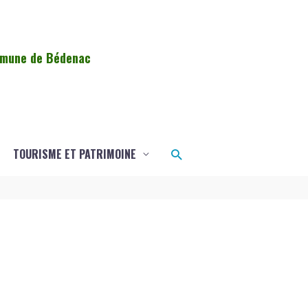
ommune de Bédenac
Rechercher
TOURISME ET PATRIMOINE